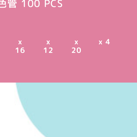
管 100 PCS
x
x
x
x 4
16
12
20