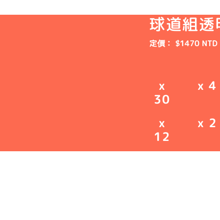
球道組透明
定價： $1470 NTD
x
x 4
30
x
x 2
12