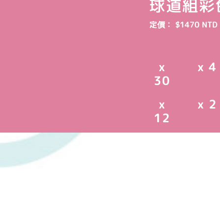
球道組彩色
定價： $1470 NTD
x
x 4
30
x
x 2
12