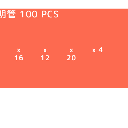
管 100 PCS
x
x
x
x 4
16
12
20