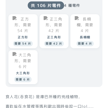
共 106 片零件
4 種零件
正方形
正三角形
長柵欄
需要 54 片
需要 42 片
需要 4 片
大三角形
需要 6 片
食人花(吞食花) 是庫巴所種的兇殘植物，
喜歡躲在水管裡等瑪利歐出現時偷咬一口lol....