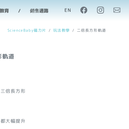
EN
M教育
銷售通路
ScienceBaby磁力片
玩法教學
二倍長方形軌道
形軌道
、三倍長方形
片
性都大幅提升