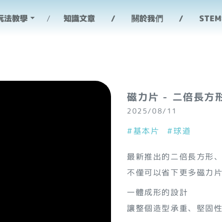
玩法教學
知識文章
關於我們
STE
磁力片 - 二倍長方
2025/08/11
#基本片
#球道
最新推出的二倍長方形
不僅可以省下更多磁力
一體成形的設計
讓整個造型承重、堅固